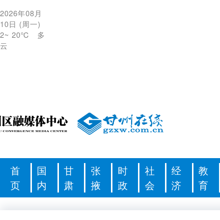
2026年08月
10日
(
周一
)
2
~
20℃
多
云
首
国
甘
张
时
社
经
教
页
内
肃
掖
政
会
济
育