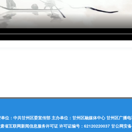
管单位：中共甘州区委宣传部 主办单位：甘州区融媒体中心 甘州区广播电
肃省互联网新闻信息服务许可证 许可证编号：62120220037 甘公网安备：620