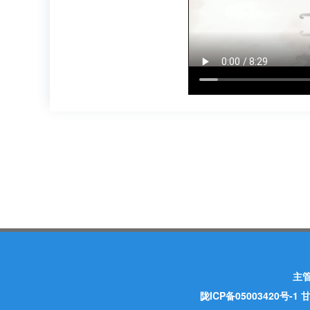
主
陇ICP备05003420号-1
甘