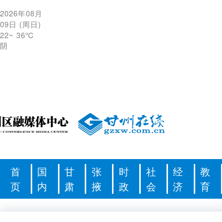
2026年08月
09日
(
周日
)
22
~
36℃
阴
首
国
甘
张
时
社
经
教
页
内
肃
掖
政
会
济
育