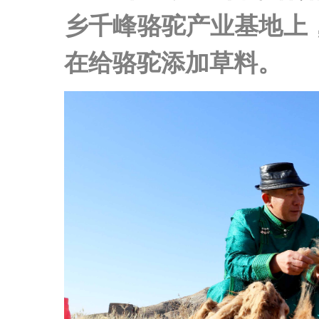
乡千峰骆驼产业基地上
在给骆驼添加草料。