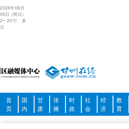
2026年08月
09日
(
周日
)
2
~
20℃
多
云
首
国
甘
张
时
社
经
教
页
内
肃
掖
政
会
济
育