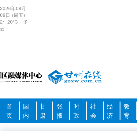
2026年08月
08日
(
周五
)
2
~
20℃
多
云
首
国
甘
张
时
社
经
教
页
内
肃
掖
政
会
济
育