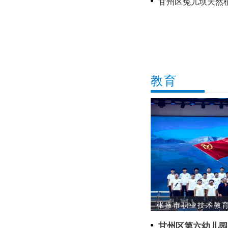
甘州区兔儿坝天然
愿护绿显担当
教育
张掖市职业技术教育
甘州区第六幼儿园：结