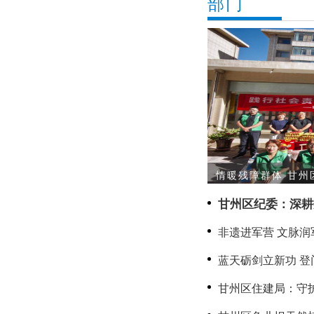
部门
情暖残障群体 甘州
甘州区纪委：深耕
治监督提质增效
非遗进军营 文脉润
双拥·共传文脉守山
蓝天砺剑立新功 
二等功军人家庭送
甘州区住建局：守