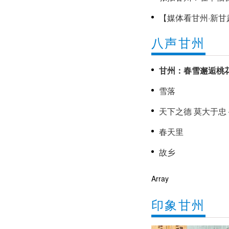
【媒体看甘州·新甘
显千年古建之美
八声甘州
《甘州新闻》20
甘州：春雪邂逅桃
雪落
春天里
故乡
Array
印象甘州