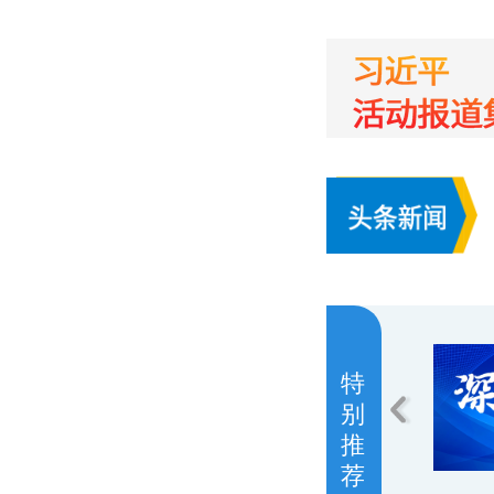
特
别
推
荐