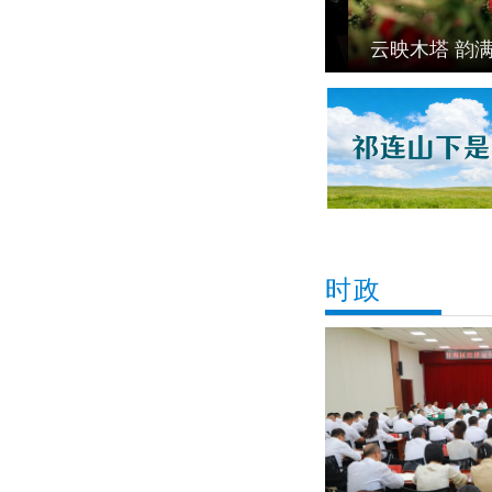
云映木塔 韵满
时政