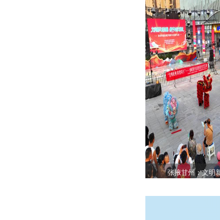
张掖甘州：文明