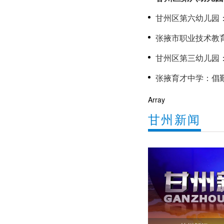
聚力成长
甘州区第六幼儿园
心
张掖市职业技术教
甘州区第三幼儿园：党建赋
长
Array
甘州新闻