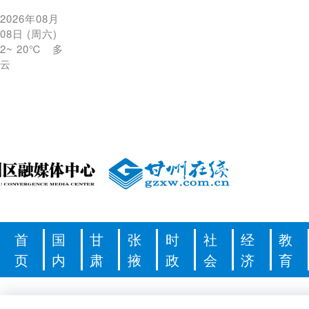
2026年08月
08日
(
周六
)
2
~
20℃
多
云
首
国
甘
张
时
社
经
教
页
内
肃
掖
政
会
济
育