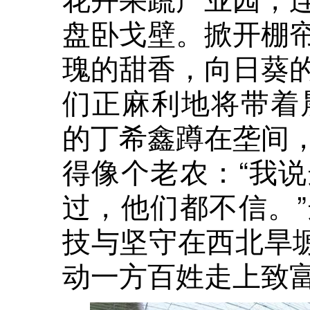
盘卧戈壁。掀开棚
瑰的甜香，向日葵
们正麻利地将带着
的丁希鑫蹲在垄间
得像个老农：“我
过，他们都不信。
技与坚守在西北旱塬
动一方百姓走上致