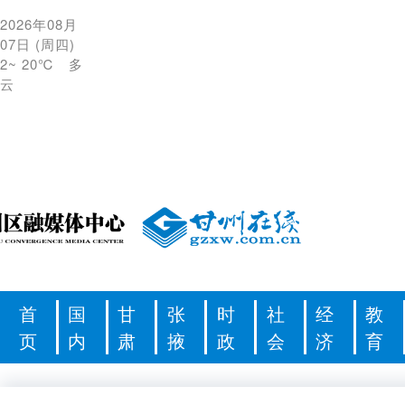
2026年08月
07日
(
周四
)
2
~
20℃
多
云
首
国
甘
张
时
社
经
教
页
内
肃
掖
政
会
济
育