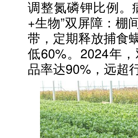
调整氮磷钾比例。
+生物”双屏障：棚
带，定期释放捕食
低60%。2024
品率达90%，远超