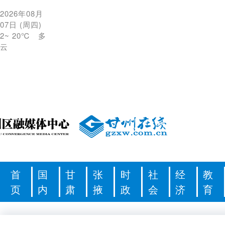
2026年08月
07日
(
周四
)
2
~
20℃
多
云
首
国
甘
张
时
社
经
教
页
内
肃
掖
政
会
济
育