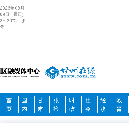
2026年08月
09日
(
周日
)
2
~
20℃
多
云
首
国
甘
张
时
社
经
教
页
内
肃
掖
政
会
济
育