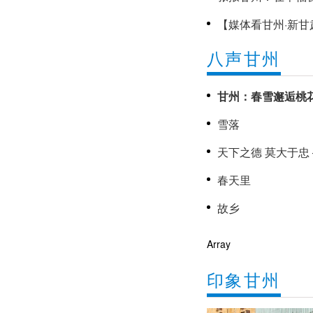
【媒体看甘州·新甘
显千年古建之美
八声甘州
甘州新闻202
甘州：春雪邂逅桃
雪落
春天里
故乡
Array
印象甘州