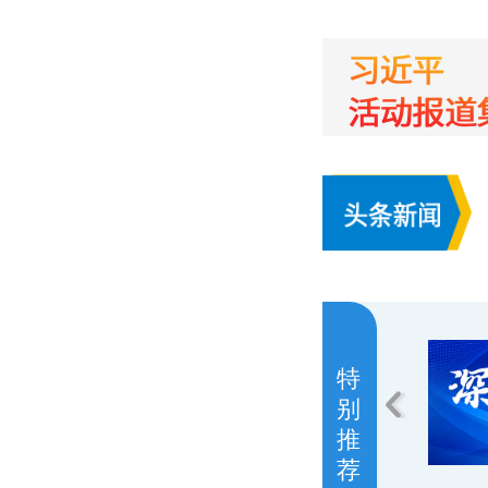
特
别
推
荐