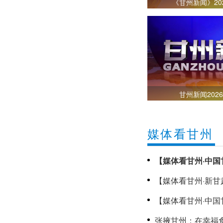
《甘州新闻》20
甘州新闻202
媒体看甘州
【媒体看甘州·中国
趣好时光
【媒体看甘州·新
甘州新闻2026
【媒体看甘州·中国
助学金温暖甘州高
张掖甘州：在幸福食