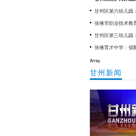
聚力成长
甘州区第六幼儿园
心
张掖市职业技术教
甘州区第三幼儿园：党建赋
长
Array
甘州新闻