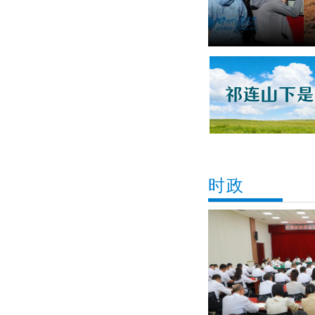
张掖：七彩丹霞
时政