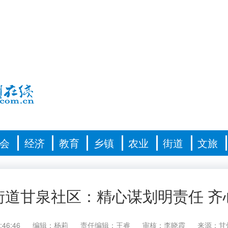
会
经济
教育
乡镇
农业
街道
文旅
街道甘泉社区：精心谋划明责任 齐
:46:46
编辑：杨莉
责任编辑：王睿
审核：李晓霞
来源：甘