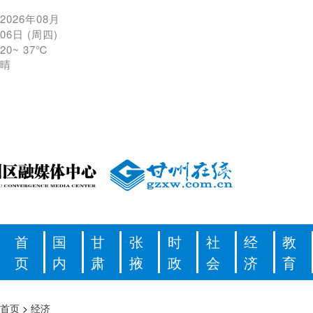
2026年08月
06日
(
周四
)
20
~
37℃
晴
首
国
甘
张
时
社
经
教
页
内
肃
掖
政
会
济
育
首页
>
经济