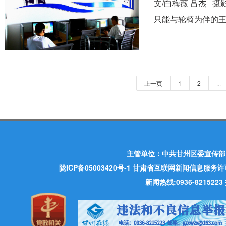
文/白梅薇 吕杰 
只能与轮椅为伴的王
上一页
1
2
...
主管单位：中共甘州区委宣传部
陇ICP备05003420号-1
甘肃省互联网新闻信息服务许可证 许
新闻热线:0936-821