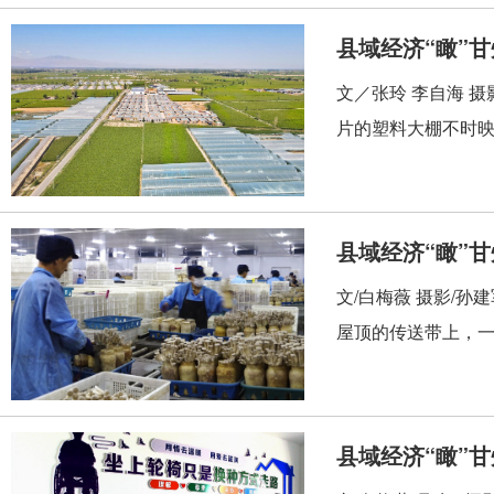
县域经济“瞰”
文／张玲 李自海 摄
片的塑料大棚不时映
县域经济“瞰”
文/白梅薇 摄影/
屋顶的传送带上，一