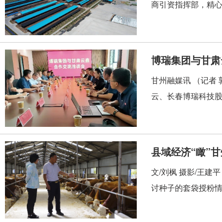
商引资指挥部，精心绘
博瑞集团与甘肃
甘州融媒讯 （记者
云、长春博瑞科技股
县域经济“瞰”
发张掖“新种子”
文/刘枫 摄影/王
讨种子的套袋授粉情