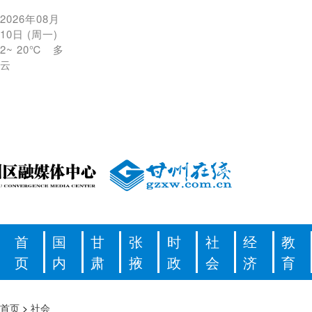
2026年08月
10日
(
周一
)
2
~
20℃
多
云
首
国
甘
张
时
社
经
教
页
内
肃
掖
政
会
济
育
首页
>
社会