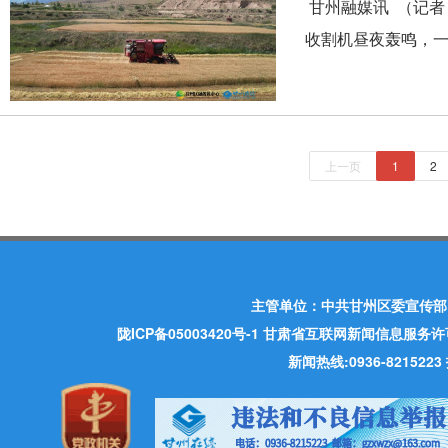
甘州融媒讯 （记者
收割机昼夜轰鸣，一.
上一页
1
2
主管单位：中共甘州区委宣传部
陇ICP备05003420号-1
甘肃省互联网新闻信息服务许可证 许
新闻热线:0936-821