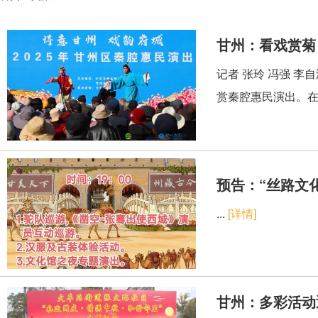
甘州：看戏赏菊
记者 张玲 冯强 
赏秦腔惠民演出。在
预告：“丝路文化
...
[详情]
甘州：多彩活动