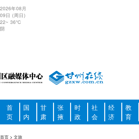
2026年08月
09日
(
周日
)
22
~
36℃
阴
首
国
甘
张
时
社
经
教
页
内
肃
掖
政
会
济
育
首页
>
文旅