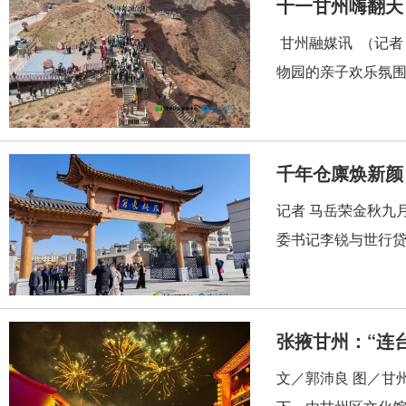
十一甘州嗨翻天
甘州融媒讯 （记者
物园的亲子欢乐氛围
千年仓廪焕新颜
记者 马岳荣金秋九
委书记李锐与世行贷
张掖甘州：“连
文／郭沛良 图／甘