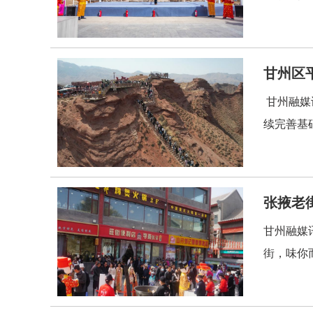
甘州区
甘州融媒
续完善基
张掖老
甘州融媒
街，味你