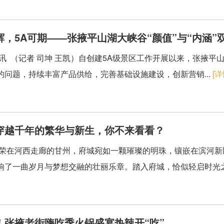
辉，5A可期——张掖平山湖大峡谷“颜值”与“内涵”
讯 （记者 司坤 王凯）自创建5A级景区工作开展以来，张掖
的问题，持续丰富产品供给，完善基础设施建设，创新营销...
[详
穿越千年的繁华与新生，你不来看看？
岳荣在河西走廊的甘州，府城宛如一颗璀璨的明珠，镶嵌在滨河
响了一曲岁月与梦想交融的壮丽乐章。踏入府城，恰似轻启时光之
！张掖老街嗨吃季火锅盛宴热辣开“吃”