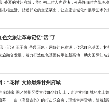
讯 盛夏的甘州府城，华灯初上时人声鼎沸，夜幕降临时光影璀
场扎根生活、贴近群众的文艺演出，让这座古城化作展示艺术的舞台
红色文旅让革命记忆“活”了
讯（记者 王子豪 冯强 王凯）用好红色资源，传承红色基因。
文旅融合发展，着力打造红色基因传承创新高地，助力国际知名旅
州：“花样”文旅燃爆甘州府城
容 郭沛良 图／甘州区委宣传部华灯初上，走进甘州府城的水上
启幕，一曲《高昌古韵》的打击乐合奏，现场掌声雷动，随着新疆