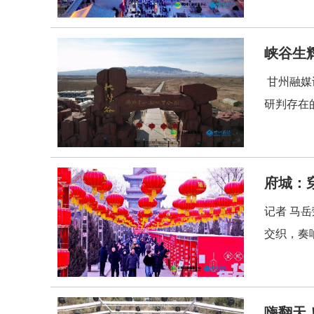
峡谷生
甘州融媒
研判存在
府城：
记者 马
交织，奏
嗨翻天