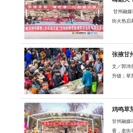
甘州融媒
街火热启
张掖甘
文／郭沛
升级；草
鸡鸣草
甘州融媒
香，老街