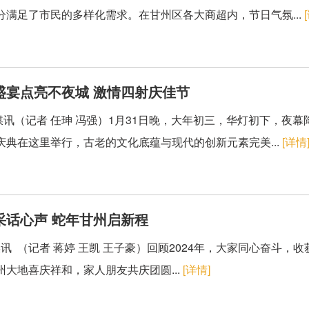
分满足了市民的多样化需求。在甘州区各大商超内，节日气氛...
盛宴点亮不夜城 激情四射庆佳节
讯（记者 任珅 冯强）1月31日晚，大年初三，华灯初下，夜
庆典在这里举行，古老的文化底蕴与现代的创新元素完美...
[详情
采话心声 蛇年甘州启新程
讯 （记者 蒋婷 王凯 王子豪）回顾2024年，大家同心奋斗，
州大地喜庆祥和，家人朋友共庆团圆...
[详情]