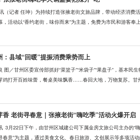
讯（记者 任珅）为持续打造张掖老街文旅品牌，带动经济消费活
幕，活动以“香约老街，味你而来”为主题，免费为市民和游客奉上一场
州：县域“回暖”提振消费乘势而上
良 图／甘州区委宣传部抓好“菜篮子”“米袋子”“果盘子”，基本民
芽鸡打开百姓味蕾，餐桌美味飘香……春回大地，万物复苏。甘州
芽香 老街寻春意｜张掖老街“嗨吃季”活动火爆开启
讯 3月22日下午，由甘州区城建公司下属金房文旅公司主办的“
寻春意”为主题，通过美食文化、春日旅游、文创展示等多项活动的