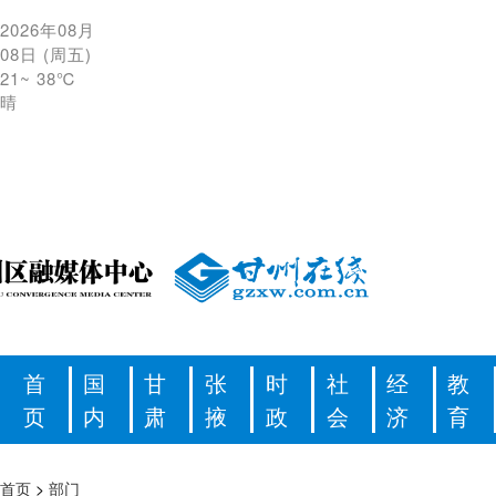
2026年08月
08日
(
周五
)
21
~
38℃
晴
首
国
甘
张
时
社
经
教
页
内
肃
掖
政
会
济
育
首页
>
部门