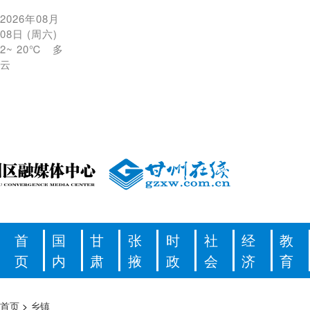
2026年08月
08日
(
周六
)
2
~
20℃
多
云
首
国
甘
张
时
社
经
教
页
内
肃
掖
政
会
济
育
首页
>
乡镇