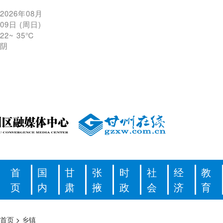
2026年08月
09日
(
周日
)
22
~
35℃
阴
首
国
甘
张
时
社
经
教
页
内
肃
掖
政
会
济
育
首页
>
乡镇