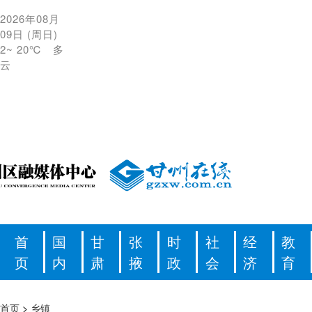
2026年08月
09日
(
周日
)
2
~
20℃
多
云
首
国
甘
张
时
社
经
教
页
内
肃
掖
政
会
济
育
首页
>
乡镇