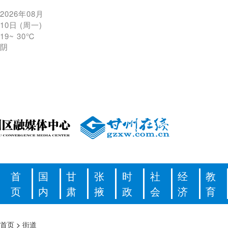
2026年08月
10日
(
周一
)
19
~
30℃
阴
首
国
甘
张
时
社
经
教
页
内
肃
掖
政
会
济
育
首页
>
街道