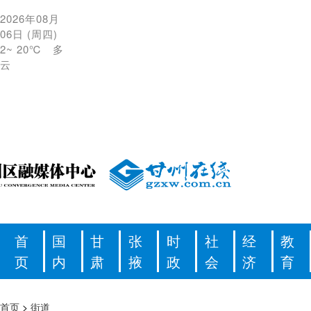
2026年08月
06日
(
周四
)
2
~
20℃
多
云
首
国
甘
张
时
社
经
教
页
内
肃
掖
政
会
济
育
首页
>
街道