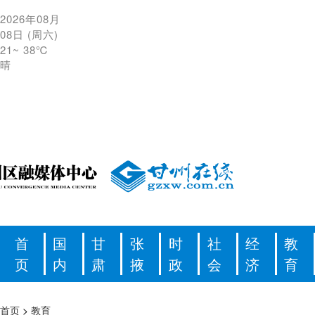
2026年08月
08日
(
周六
)
21
~
38℃
晴
首
国
甘
张
时
社
经
教
页
内
肃
掖
政
会
济
育
首页
>
教育