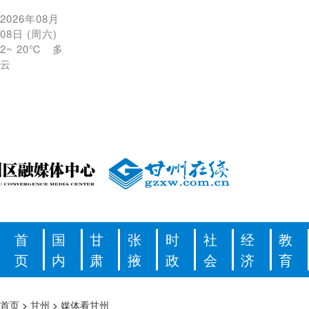
2026年08月
08日
(
周六
)
2
~
20℃
多
云
首
国
甘
张
时
社
经
教
页
内
肃
掖
政
会
济
育
首页
>
甘州
>
媒体看甘州