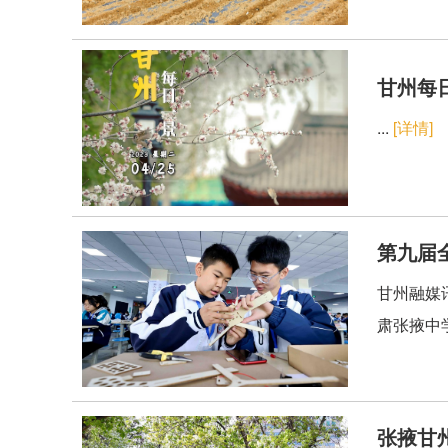
甘州每日
...
[详情]
第九届
甘州融媒
肃张掖中
张掖甘