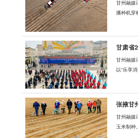
甘州融媒
播种机穿
甘肃省2
甘州融媒讯
以“乐享
张掖甘
甘州融媒
玉米制种