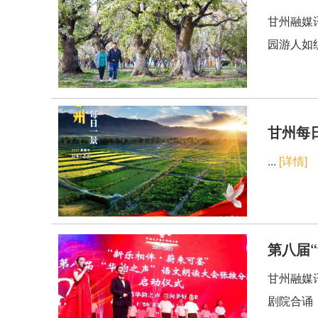
甘州融媒
园游人如
甘州每日
...
[详情]
第八届
甘州融媒
剧院合诵《