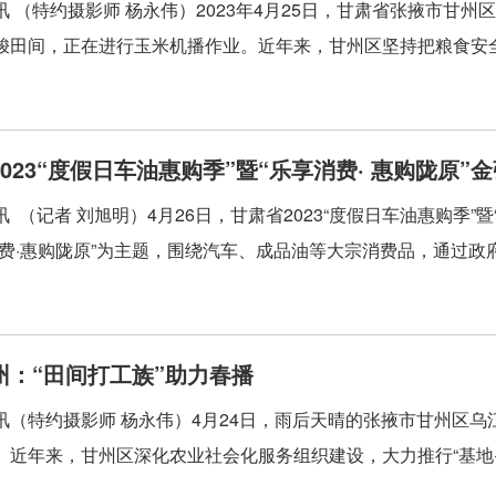
讯 （特约摄影师 杨永伟）2023年4月25日，甘肃省张掖市甘
梭田间，正在进行玉米机播作业。近年来，甘州区坚持把粮食安全
023“度假日车油惠购季”暨“乐享消费· 惠购陇原”
 （记者 刘旭明）4月26日，甘肃省2023“度假日车油惠购季”
消费·惠购陇原”为主题，围绕汽车、成品油等大宗消费品，通过政府.
州：“田间打工族”助力春播
讯（特约摄影师 杨永伟）4月24日，雨后天晴的张掖市甘州区乌
。近年来，甘州区深化农业社会化服务组织建设，大力推行“基地+合