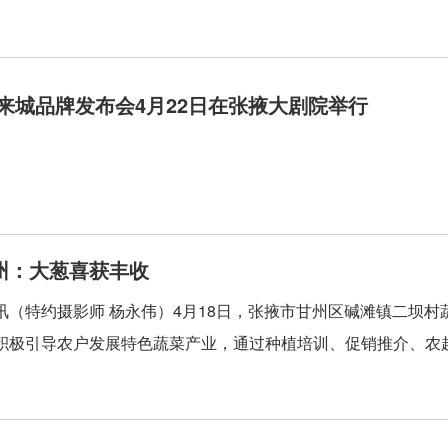
蔚来城品牌发布会4月22日在张掖大剧院举行
州：大葱喜获丰收
讯（特约摄影师 杨永伟）4月18日，张掖市甘州区碱滩镇二坝
积极引导农户发展特色蔬菜产业，通过种植培训、促销推介、农超