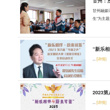
甘州：浸
甘州融媒
生”为主
“新乐相
...
[详情]
202
...
[详情]