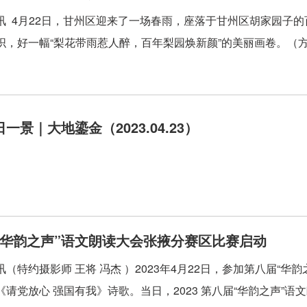
讯 4月22日，甘州区迎来了一场春雨，座落于甘州区胡家园子
织，好一幅“梨花带雨惹人醉，百年梨园焕新颜”的美丽画卷。（方艾
一景｜大地鎏金（2023.04.23）
“华韵之声”语文朗读大会张掖分赛区比赛启动
讯（特约摄影师 王将 冯杰 ）2023年4月22日，参加第八届“
请党放心 强国有我》诗歌。当日，2023 第八届“华韵之声”语文朗