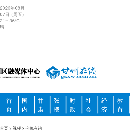
2026年08月
07日
(
周五
)
21
~
36℃
晴
首
国
甘
张
时
社
经
教
页
内
肃
掖
政
会
济
育
首页
>
视频
>
今晚有约