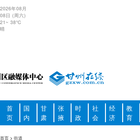
2026年08月
08日
(
周六
)
21
~
38℃
晴
首
国
甘
张
时
社
经
教
页
内
肃
掖
政
会
济
育
首页
>
街道